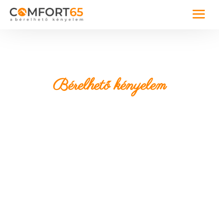
Bérelhető kényelem
Észak-Magyarország
szívében, Miskolcon
Család- és kutyabarát – Prémium
felszereltségű lakások – Üzleti utakra