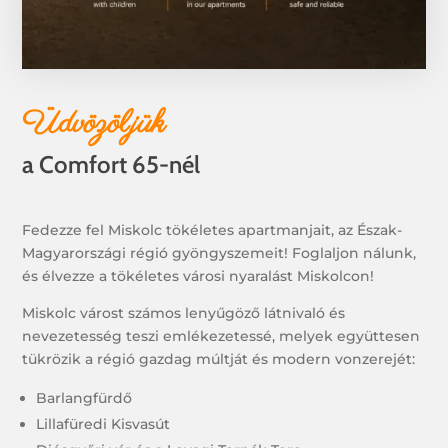
Üdvözöljük
a Comfort 65-nél
Fedezze fel Miskolc tökéletes apartmanjait, az Észak-
Magyarországi régió gyöngyszemeit! Foglaljon nálunk,
és élvezze a tökéletes városi nyaralást Miskolcon!
Miskolc várost számos lenyűgöző látnivaló és
nevezetesség teszi emlékezetessé, melyek együttesen
tükrözik a régió gazdag múltját és modern vonzerejét:
Barlangfürdő
Lillafüredi Kisvasút