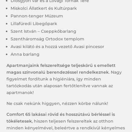
Diósgyőri vár és a Lovagi Tornák Tere
Miskolci Állatkert és Kultúrpark
Pannon-tenger Múzeum
Lillafüredi Libegőpark
Szent István – Cseppkőbarlang
Szentháromság Ortodox templom
Avasi kilátó és a hozzá vezető Avasi pincesor
Anna barlang
Apartmanjaink felszereltsége teljeskörű s emellett
magas színvonalú berendezéssel rendelkeznek
. Nagy
figyelmet fordítunk a higiéniára, így minden
tartózkodás után alaposan fertőtlenítve vannak az
apartmanok!
Ne csak nekünk higgyen, nézzen körbe nálunk!
Comfort 65 lakásai rövid és hosszútávú bérléssel is
tökéletesek
, hiszen teljesen felszereltek az otthon
minden kényelmével, beleértve a rendkívül kényelmes